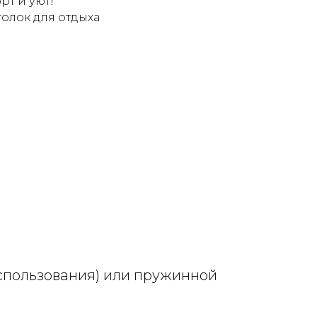
рт и уют!
олок для отдыха
использования) или пружинной