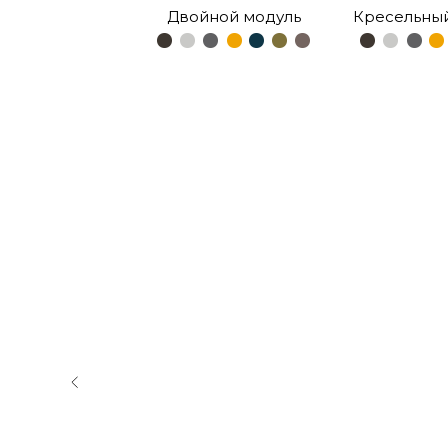
Двойной модуль
Кресельны
иную
ы
БЕЛИ