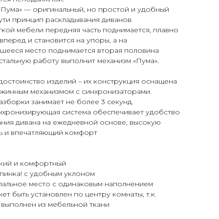
«Пума» — оригинальный, но простой и удобный
ути принцип раскладывания диванов.
гкой мебели передняя часть поднимается, плавно
вперед и становится на упоры, а на
шееся место поднимается вторая половина
стальную работу выполнит механизм «Пума».
достоинство изделий – их конструкция оснащена
ужинным механизмом с синхронизаторами.
зборки занимает не более 3 секунд.
нхронизирующая система обеспечивает удобство
ания дивана на ежедневной основе, высокую
ь и впечатляющий комфорт
гкий и комфортный
спинка! с удобным уклоном
спальное место с одинаковым наполнением
жет быть установлен по центру комнаты, т.к.
 выполнен из мебельной ткани