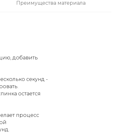
Преимущества материала
цию, добавить
сколько секунд -
ровать.
пинка остается
елает процесс
ной
унд.