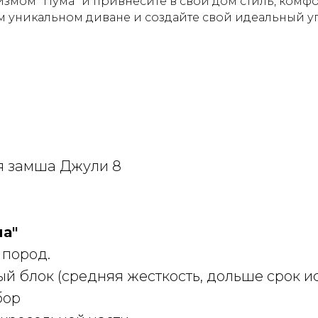
измом "Пума" и привнесите в свой дом стиль, комфо
 уникальном диване и создайте свой идеальный уг
я замша Джули 8
а"
 пород.
й блок (средняя жесткость, дольше срок 
бор