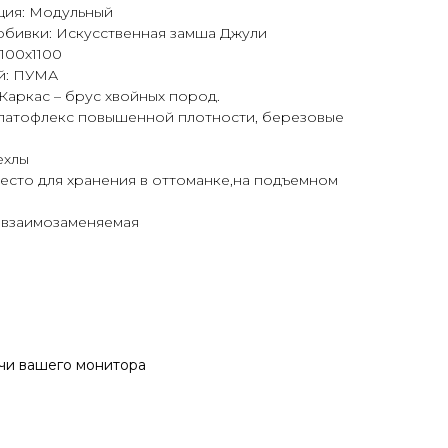
ия: Модульный
обивки: Искусственная замша Джули
1100х1100
й: ПУМА
Каркас – брус хвойных пород.
 латофлекс повышенной плотности, березовые
ехлы
есто для хранения в оттоманке,на подъемном
 взаимозаменяемая
ачи вашего монитора