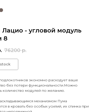
 Лацио - угловой модуль
 8
.
76200
р.
 stock
 подлокотников экономно расходует ваше
тво без потери функциональности.Можно
ь количество модулей по желанию.
раскладывающимся механизмом Пума
ся в кровать без особых усилий, их спинка при
тся неподвижной.