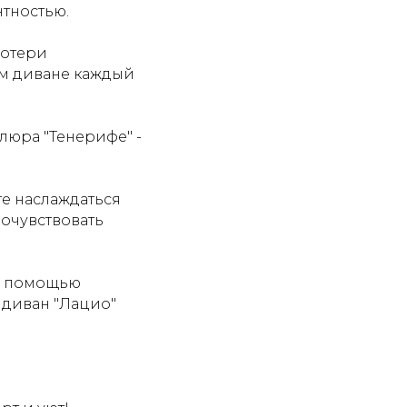
тностью.
потери
ом диване каждый
люра "Тенерифе" -
е наслаждаться
очувствовать
 с помощью
 диван "Лацио"