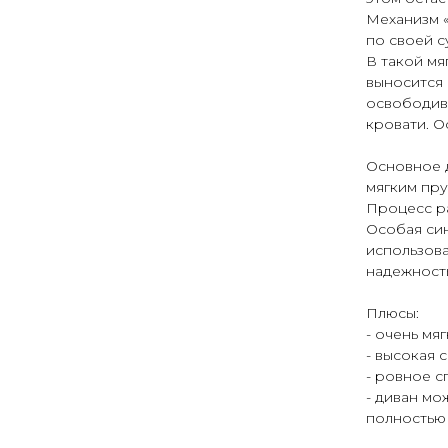
Механизм 
по своей с
В такой мя
выносится 
освободив
кровати. О
Основное 
мягким пр
Процесс ра
Особая си
использов
надежност
Плюсы:
- очень мя
- высокая 
- ровное 
- диван мо
полностью