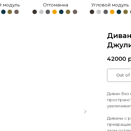
й модуль
Оттоманка
Угловой модуль
Диван
Джули
42000
р
Out of
Диван без
пространс
увеличиват
Диваны с 
превращают
этом остае