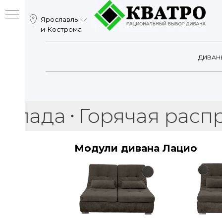
Ярославль
Катало
и Кострома
ДИВАН
да
Горячая распродаж
Модули дивана Лацио